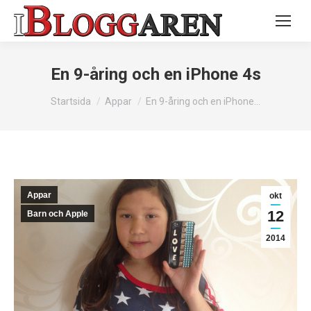
En 9-åring och en iPhone 4s
Du är här:
Startsida
Appar
En 9-åring och en iPhone…
Appar
okt
12
Barn och Apple
2014