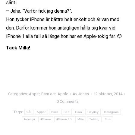
sånt.
– Jaha. ”Varför fick jag denna?”.
Hon tycker iPhone är bättre helt enkelt och är van med
den. Därför kommer hon antagligen hålla sig kvar vid
iPhone. I alla fall så länge hon har en Apple-tokig far. 😉
Tack Milla!
Categories:
Appar
,
Barn och Apple
Av
Jonas
12 oktober, 2014
0 Comments
Tags:
9år
Appar
Barn
Ben
Gina
Hayday
Instagram
Intervju
iPhone
iPhone 4S
Milla
Talking
Tom