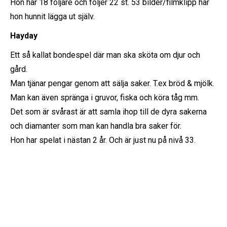
Hon har 18 följare och följer 22 st. 53 bilder/filmklipp har
hon hunnit lägga ut själv.
Hayday
Ett så kallat bondespel där man ska sköta om djur och
gård.
Man tjänar pengar genom att sälja saker. T.ex bröd & mjölk.
Man kan även spränga i gruvor, fiska och köra tåg mm.
Det som är svårast är att samla ihop till de dyra sakerna
och diamanter som man kan handla bra saker för.
Hon har spelat i nästan 2 år. Och är just nu på nivå 33.