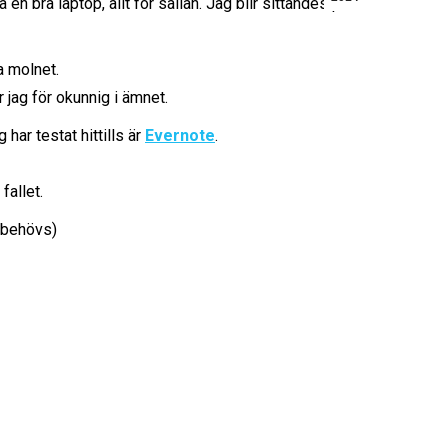
en bra laptop, allt för sällan. Jag blir sittandes på
a molnet.
 jag för okunnig i ämnet.
har testat hittills är
Evernote
.
fallet.
t behövs)