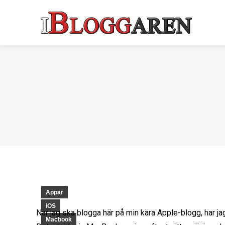
Appar
iOS
När jag ska blogga här på min kära Apple-blogg, har jag
Macbook