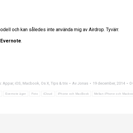
dell och kan således inte använda mig av Airdrop. Tyvärr.
d
Evernote
.
s:
Appar
,
iOS
,
Macbook
,
Os X
,
Tips & trix
Av
Jonas
19 december, 2014
0
Evernote äger
Foto
iCloud
iPhone och MacBook
Mellan iPhone och Macbo