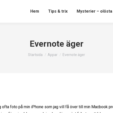
Hem
Tips & trix
Mysterier – olösta
Evernote äger
Du är här:
Startsida
Appar
Evernote äger
 ofta foto på min iPhone som jag vill få över till min Macbook pr