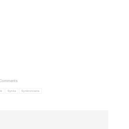
 Comments
ok
Synka
Synkronisera