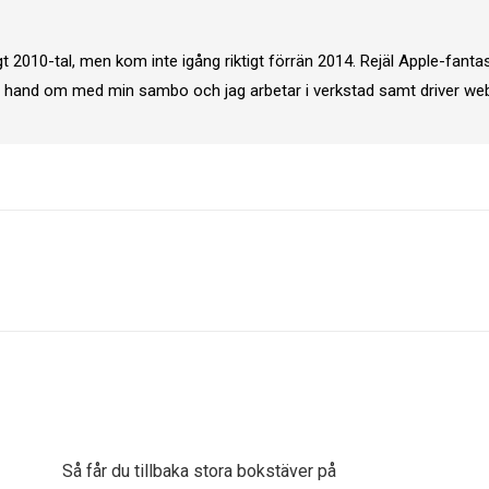
2010-tal, men kom inte igång riktigt förrän 2014. Rejäl Apple-fantas
ta hand om med min sambo och jag arbetar i verkstad samt driver we
Next
post:
Så får du tillbaka stora bokstäver på