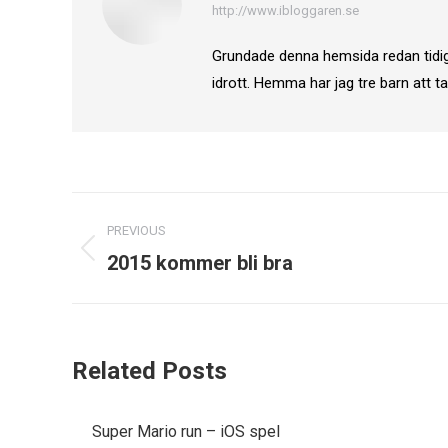
http://www.ibloggaren.se
Grundade denna hemsida redan tidigt 
idrott. Hemma har jag tre barn att 
Post
PREVIOUS
navigation
Previous
2015 kommer bli bra
post:
Related Posts
Super Mario run – iOS spel