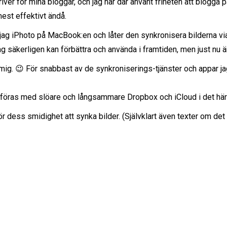
ver för mina bloggar, och jag har där använt friheten att blogga på 
mest effektivt ändå.
 jag iPhoto på MacBook:en och låter den synkronisera bilderna vi
 säkerligen kan förbättra och använda i framtiden, men just nu är
r mig. 😉 För snabbast av de synkroniserings-tjänster och appar jag 
föras med slöare och långsammare Dropbox och iCloud i det här 
r dess smidighet att synka bilder. (Självklart även texter om de