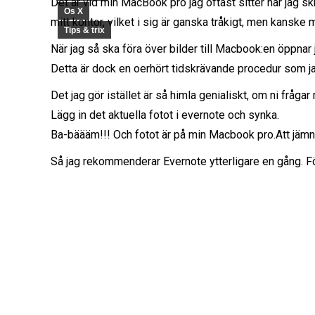
Det är vid min MacBook pro jag oftast sitter när jag skri
Os X
mitt kontor, vilket i sig är ganska tråkigt, men kanske 
Tips & trix
När jag så ska föra över bilder till Macbook:en öppnar
Detta är dock en oerhört tidskrävande procedur som jag
Det jag gör istället är så himla genialiskt, om ni fråga
Lägg in det aktuella fotot i evernote och synka.
Ba-bäääm!!! Och fotot är på min Macbook pro.Att jämn
Så jag rekommenderar Evernote ytterligare en gång. Fö