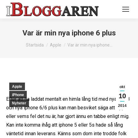
Var är min nya iphone 6 plus
Du är här:
Startsida
Apple
Var är min nya iphone…
Apple
okt
10
iPhone
Efter att ha laddat mentalt en himla lång tid med nya iOS 8
Nyheter
2014
och nya iphone 6/6 plus kan man besviket säga att Apple
eller vems fel det nu är, har gjort ännu en tabbe enligt mig.
Kan inte komma ihåg att iphone 5 eller 5s hade så lång
väntetid innan leverans. Känns som dom inte trodde folk