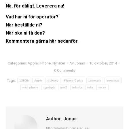
Nä, för dåligt. Leverera nu!
Vad har ni för operatör?
När beställde ni?
När ska ni få den?
Kommentera gärna här nedanför.
Categories:
Apple
,
iPhone
,
Nyheter
Av
Jonas
10 oktober, 2014
0 Comments
Tags:
128Gb
Apple
delivery
iPhone 6 plus
Leverans
levereras
nya iphone
rymdgrå
tele2
telenor
telia
tre.se
Author:
Jonas
http://www.ibloggaren.se