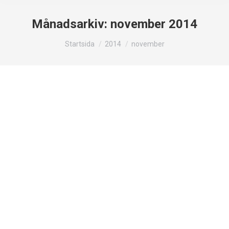
Månadsarkiv:
november 2014
Du är här:
Startsida
2014
november
Red – Apple mot AIDS
Apple
,
Nyheter
Av
Jonas
30 november, 2014
Lämna en kommentar