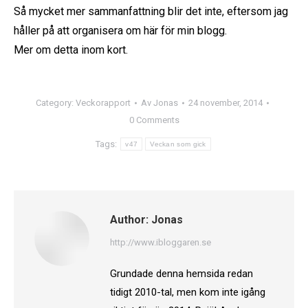
Så mycket mer sammanfattning blir det inte, eftersom jag
håller på att organisera om här för min blogg.
Mer om detta inom kort.
Category:
Veckorapport
Av
Jonas
24 november, 2014
0 Comments
Tags:
v47
Veckan som gick
Author:
Jonas
http://www.ibloggaren.se
Grundade denna hemsida redan
tidigt 2010-tal, men kom inte igång