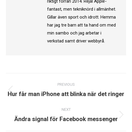
riktigt förrän 2014. Rejäl Apple-
fantast, men tekniknörd i allmänhet.
Gillar även sport och idrott. Hemma
har jag tre barn att ta hand om med
min sambo och jag arbetar i
verkstad samt driver webbyrå.
Post
PREVIOUS
navigation
Previous
Hur får man iPhone att blinka när det ringer
post:
NEXT
Next
Ändra signal för Facebook messenger
post: