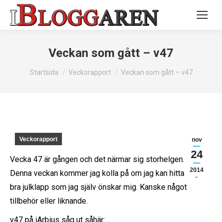
Veckan som gått – v47
Du är här:
Startsida
Veckorapport
Veckan som gått – v47
Veckorapport
nov
24
Vecka 47 är gången och det närmar sig storhelgen.
2014
Denna veckan kommer jag kolla på om jag kan hitta någon
bra julklapp som jag själv önskar mig. Kanske något
tillbehör eller liknande.
v47 på iArbius såg ut såhär: