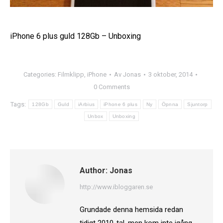
iPhone 6 plus guld 128Gb – Unboxing
Categories:
Filmklipp
,
iPhone
Av
Jonas
3 oktober, 2014
0 Comments
Tags:
128Gb
Guld
iArbius
iPhone 6 plus
Ny
Öpnna
Sjuntorp
Unbox
Unboxing
Author:
Jonas
http://www.ibloggaren.se
Grundade denna hemsida redan