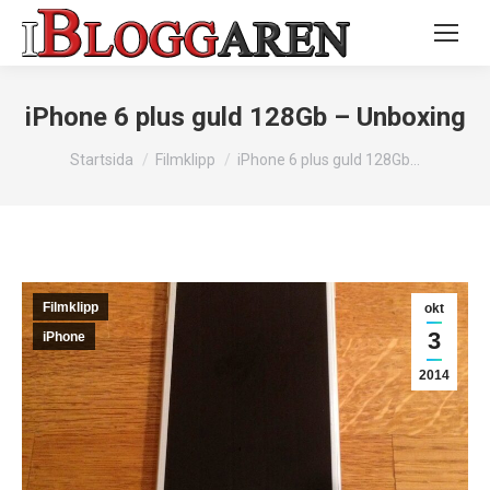
iPhone 6 plus guld 128Gb – Unboxing
Du är här:
Startsida
Filmklipp
iPhone 6 plus guld 128Gb…
Filmklipp
okt
3
iPhone
2014