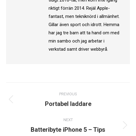
tidigt 2010-tal, men kom inte igång
riktigt förrän 2014. Rejäl Apple-
fantast, men tekniknörd i allmänhet.
Gillar även sport och idrott. Hemma
har jag tre barn att ta hand om med
min sambo och jag arbetar i
verkstad samt driver webbyrå.
Post
PREVIOUS
navigation
Previous
Portabel laddare
post:
NEXT
Next
Batteribyte iPhone 5 – Tips